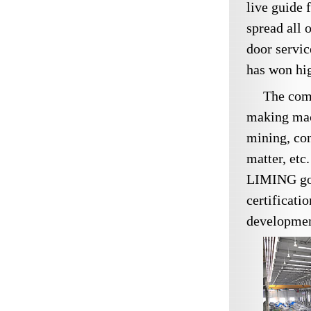
live guide 
spread all 
door servi
has won hig
The comp
making mach
mining, con
matter, etc
LIMING got
certificati
developmen