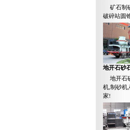
矿石制
破碎站圆
地开石砂
地开石
机,制砂机
家!