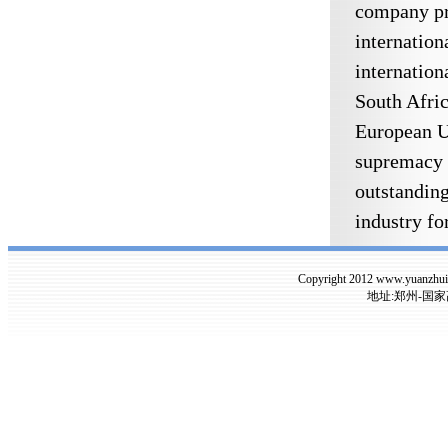
company pro
internation
internation
South Afric
European Un
supremacy o
outstandin
industry fo
Copyright 2012 www.yuanzh
地址:郑州-国