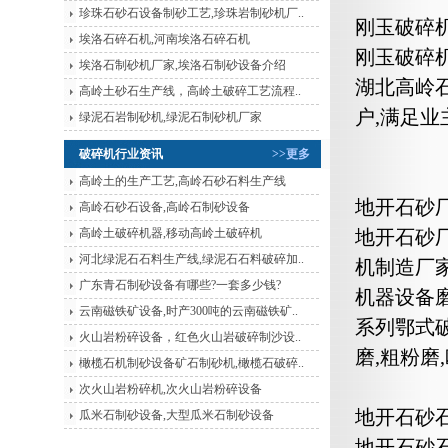
珍珠石砂石设备制砂工艺,珍珠岩制砂机厂..
刚玉破碎机
埃洛石碎石机,河南埃洛石碎石机
刚玉破碎
埃洛石制砂机厂家,埃洛石制砂设备介绍
湖北高岭
高岭土砂石生产线，高岭土破碎工艺流程..
户,满足
绿泥石岩制砂机,绿泥石制砂机厂家
破碎机行业资讯
>>更多
高岭土的生产工艺,高岭石砂石料生产线
地开石砂
高岭石砂石设备,高岭石制砂设备
高岭土破碎机器,移动高岭土破碎机
地开石砂
河北绿泥石石料生产线,绿泥石石料破碎加..
机制造厂家
广东青石制砂设备有哪些?一套多少钱?
机器设备
云南磁铁矿设备,时产300吨的云南磁铁矿..
系列鄂式破
火山岩粉碎设备，红色火山岩破碎制沙设..
磨,粗粉磨
橄榄石机制砂设备矿石制砂机,橄榄石破碎..
次火山岩粉碎机,次火山岩粉碎设备
地开石砂
瓜米石制砂设备,大型瓜米石制砂设备
地开石砂