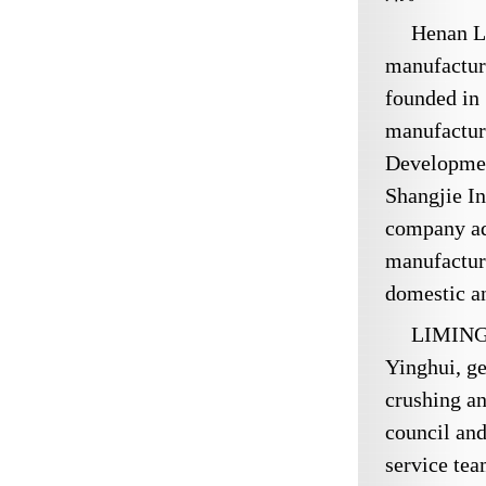
Henan L
manufactur
founded in 
manufacturi
Developmen
Shangjie In
company ad
manufactur
domestic a
LIMING b
Yinghui, ge
crushing an
council an
service tea