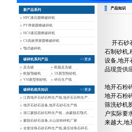
产品知识
新产品系列
HPC液压圆锥破碎机
PY弹簧圆锥破碎机
HCS液压圆锥破碎机
CS高效弹簧圆锥破碎机
开石砂
颚式破碎机
石制砂机,
破碎机系列产品
>>更多
设备,地
反击破
欧版反击破
品现货供
欧版颚破机
5X新型制砂机
VSI新型制砂机
碎石生产线
地开石粉
破碎机相关知识
>>更多
地开石粉
江西地开石砂石料生产线,地开石石料生产..
筛洗砂机
地开石砂石设备,地开石砂石生产线
户实际要
浙江蒙脱石砂石料生产线，由蒙脱石颚式..
蒙脱石砂石设备,火山岩粉碎机厂家
来越大,
全套珍珠石砂石料生产线,液压珍珠石碎石..