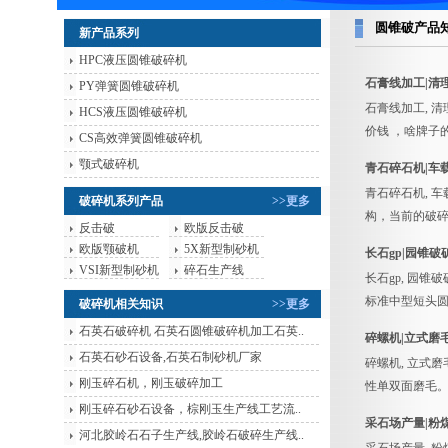
圆锥破产品
新产品系列
HPC液压圆锥破碎机
石膏线加工|清
PY弹簧圆锥破碎机
石膏线加工, 
HCS液压圆锥破碎机
价钱 ，啥牌子
CS高效弹簧圆锥破碎机
颚式破碎机
青石碎石机|车
青石碎石机, 
破碎机系列产品
>>更多
构，当前的破
反击破
欧版反击破
欧版颚破机
5X新型制砂机
长石gp|园锥破
VSI新型制砂机
碎石生产线
长石gp, 园锥
标准中型短头
破碎机相关知识
>>更多
石英石破碎机 石英石圆锥破碎机加工石英..
碎螺机|立式磨
石英石砂石设备,石英石制砂机厂家
碎螺机, 立式
刚玉碎石机，刚玉破碎加工
性单双面磨毛
刚玉碎石砂石设备，棕刚玉生产线工艺流..
采石场产量|粉
河北胶岭石石子生产线,胶岭石破碎生产线..