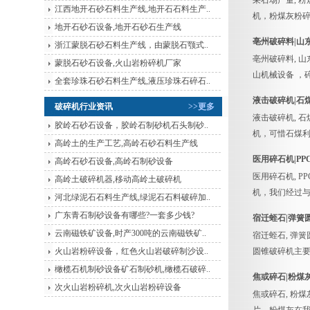
采石场产量, 
江西地开石砂石料生产线,地开石石料生产..
机，粉煤灰粉碎
地开石砂石设备,地开石砂石生产线
亳州破碎料|山
浙江蒙脱石砂石料生产线，由蒙脱石颚式..
亳州破碎料, 
蒙脱石砂石设备,火山岩粉碎机厂家
山机械设备 ，
全套珍珠石砂石料生产线,液压珍珠石碎石..
液击破碎机|石
破碎机行业资讯
>>更多
液击破碎机, 
胶岭石砂石设备，胶岭石制砂机石头制砂..
机，可惜石煤
高岭土的生产工艺,高岭石砂石料生产线
医用碎石机|PP
高岭石砂石设备,高岭石制砂设备
医用碎石机, P
高岭土破碎机器,移动高岭土破碎机
机，我们经过
河北绿泥石石料生产线,绿泥石石料破碎加..
广东青石制砂设备有哪些?一套多少钱?
宿迁蛭石|弹簧
云南磁铁矿设备,时产300吨的云南磁铁矿..
宿迁蛭石, 弹
火山岩粉碎设备，红色火山岩破碎制沙设..
圆锥破碎机主要
橄榄石机制砂设备矿石制砂机,橄榄石破碎..
焦或碎石|粉煤
次火山岩粉碎机,次火山岩粉碎设备
焦或碎石, 粉煤