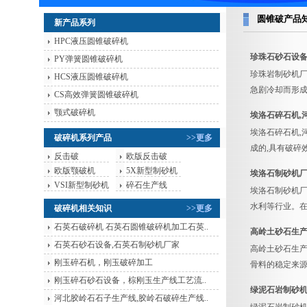
圆锥破产品
新产品系列
HPC液压圆锥破碎机
珍珠石砂石设备
PY弹簧圆锥破碎机
珍珠岩制砂机
HCS液压圆锥破碎机
急剧冷却而形成
CS高效弹簧圆锥破碎机
颚式破碎机
埃洛石碎石机,
埃洛石碎石机,
破碎机系列产品
>>更多
成的,具有破碎
反击破
欧版反击破
欧版颚破机
5X新型制砂机
埃洛石制砂机厂
VSI新型制砂机
碎石生产线
埃洛石制砂机厂
水利等行业。在
破碎机相关知识
>>更多
石英石破碎机 石英石圆锥破碎机加工石英..
高岭土砂石生
石英石砂石设备,石英石制砂机厂家
高岭土砂石生产
刚玉碎石机，刚玉破碎加工
骨料的稳定来
刚玉碎石砂石设备，棕刚玉生产线工艺流..
绿泥石岩制砂机
河北胶岭石石子生产线,胶岭石破碎生产线..