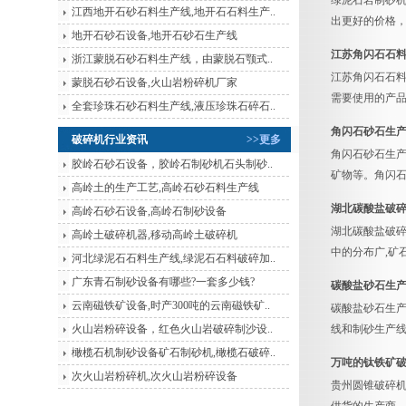
绿泥石岩制砂机
江西地开石砂石料生产线,地开石石料生产..
出更好的价格，
地开石砂石设备,地开石砂石生产线
江苏角闪石石
浙江蒙脱石砂石料生产线，由蒙脱石颚式..
江苏角闪石石料
蒙脱石砂石设备,火山岩粉碎机厂家
需要使用的产品
全套珍珠石砂石料生产线,液压珍珠石碎石..
角闪石砂石生
破碎机行业资讯
>>更多
角闪石砂石生
胶岭石砂石设备，胶岭石制砂机石头制砂..
矿物等。角闪
高岭土的生产工艺,高岭石砂石料生产线
湖北碳酸盐破
高岭石砂石设备,高岭石制砂设备
湖北碳酸盐破碎
高岭土破碎机器,移动高岭土破碎机
中的分布广,矿
河北绿泥石石料生产线,绿泥石石料破碎加..
广东青石制砂设备有哪些?一套多少钱?
碳酸盐砂石生产
云南磁铁矿设备,时产300吨的云南磁铁矿..
碳酸盐砂石生产
火山岩粉碎设备，红色火山岩破碎制沙设..
线和制砂生产线
橄榄石机制砂设备矿石制砂机,橄榄石破碎..
万吨的钛铁矿破
次火山岩粉碎机,次火山岩粉碎设备
贵州圆锥破碎机