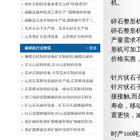
机。
钠长石制砂设备效果怎么样?价格贵吗?
碳酸盐破碎机加工青石子? 圆锥破碎机破..
碎石整形
碳酸盐石灰岩制砂生产线,圆锥破可用于二..
瓜米石石子生产线，瓜米石砂石生产线
碎石整形机
山东尾矿石处理设备，山东尾矿石粉碎机..
产量需求
破碎机行业资讯
>>更多
形机可加
橄榄石机制砂设备矿石制砂机,橄榄石破碎..
价格实惠
次火山岩粉碎机,次火山岩粉碎设备
瓜米石制砂设备,大型瓜米石制砂设备
针片状石
山东石英辉绿岩破碎生产线,石英辉绿岩破..
针片状石
石英辉绿岩制砂设备，移动石英辉绿岩制..
接接触,
浙江绿砂岩圆锥破碎机在绿砂岩砂石料生..
寿命，移
矿山石头破碎设备，矿石石头圆锥破碎机..
白云岩圆锥破碎机/白云岩圆锥破碎机价格..
置更快，
尾矿破碎机尾矿圆锥破和尾矿锤破的区别..
尾矿圆锥破在尾矿破碎流程中的应用
时产100