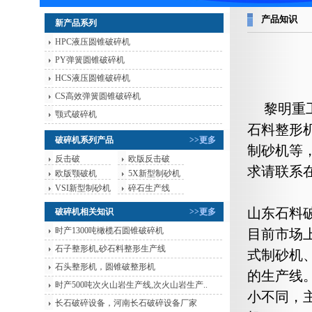
产品知识
新产品系列
HPC液压圆锥破碎机
PY弹簧圆锥破碎机
HCS液压圆锥破碎机
CS高效弹簧圆锥破碎机
黎明重
颚式破碎机
石料整形机
破碎机系列产品
>>更多
制砂机等
反击破
欧版反击破
求请联系
欧版颚破机
5X新型制砂机
VSI新型制砂机
碎石生产线
山东石料
破碎机相关知识
>>更多
时产1300吨橄榄石圆锥破碎机
目前市场
石子整形机,砂石料整形生产线
式制砂机
石头整形机，圆锥破整形机
的生产线
时产500吨次火山岩生产线,次火山岩生产..
小不同，
长石破碎设备，河南长石破碎设备厂家