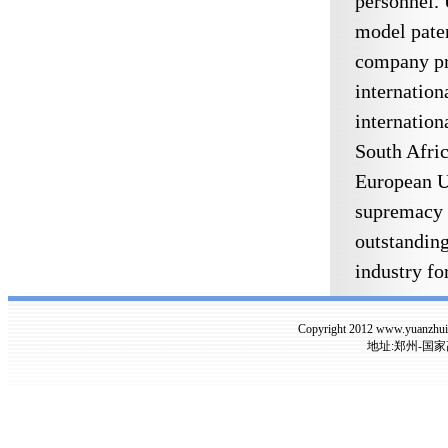
personnel. 
model pate
company pro
internation
internation
South Afric
European Un
supremacy o
outstandin
industry fo
Copyright 2012 www.yuanzh
地址:郑州-国