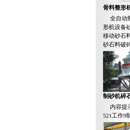
骨料整形
全自动
形机设备
移动砂石
砂石料破
制砂机碎
内容提
521工作