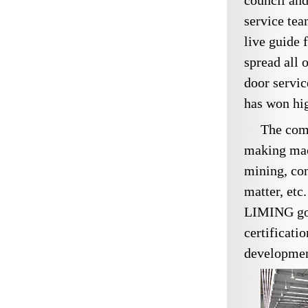
council an
service tea
live guide 
spread all 
door servi
has won hig
The comp
making mach
mining, con
matter, etc
LIMING got
certificati
developmen