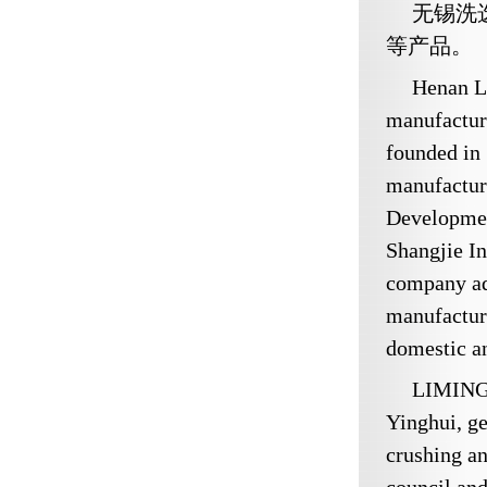
无锡洗
等产品。
Henan L
manufactur
founded in 
manufacturi
Developmen
Shangjie In
company ad
manufactur
domestic a
LIMING b
Yinghui, ge
crushing an