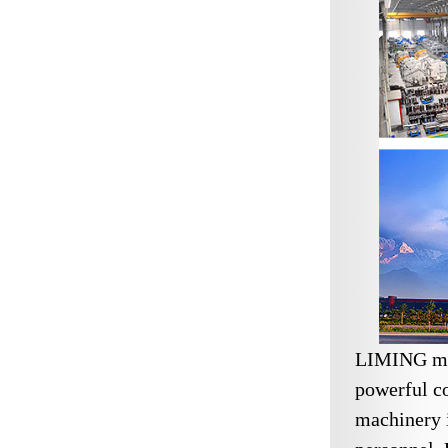
LIMING mac
powerful co
machinery i