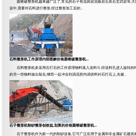
圆锥破整形机越来越广泛了,常见的石子有花岗岩泥板岩石灰石玄武岩等,大
设中,需要对石料进行整形,经过整形加工后的...
石料整形机工作原理内部图解价格圆锥破整形机...
石料整形机多采用石打石的工作原理物料落入送料斗,经送料孔进入旋转的叶
的另一些物料做出敲击,继而一起冲击到涡流腔内涡状料衬石打石上,先被...
石子整形机制砂整形创效益,划算的价格圆锥破整形机...
石子整形机作为新一代的制砂设备,它可广泛应用于金属和非金属矿石建筑