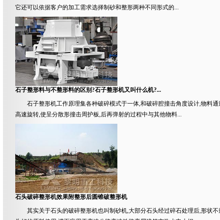
它还可以依据客户的加工需求选择制砂和整形两种不同形式的...
石子整形料与不整形料的区别?石子整形机又叫什么机?...
石子整形机工作原理集各种破碎模式于一体,和破碎腔撞击角度设计,物料通
高速旋转,使呈分散形撞击周护板,后再弹射的过程中与其他物料...
石头破碎整形机效果附整形后圆锥破整形机
其实关于石头的破碎整形机也叫制砂机,大部分石头经过碎石处理后,形状不规