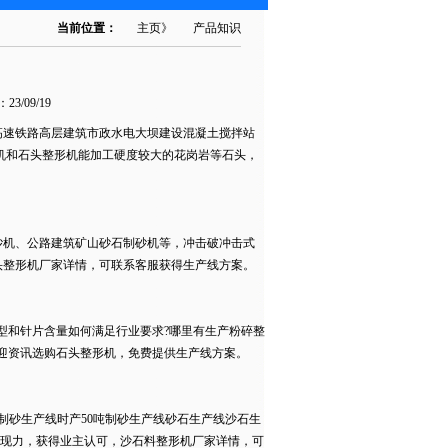
当前位置：
主页
》
产品知识
23/09/19
高速铁路高层建筑市政水电大坝建设混凝土搅拌站
机和石头整形机能加工硬度较大的花岗岩等石头，
砂机、公路建筑矿山砂石制砂机等，冲击破冲击式
头整形机厂家详情，可联系客服获得生产线方案。
型和针片含量如何满足行业要求?哪里有生产粉碎整
迎资讯选购石头整形机，免费提供生产线方案。
制砂生产线时产50吨制砂生产线砂石生产线沙石生
表现力，获得业主认可，沙石料整形机厂家详情，可