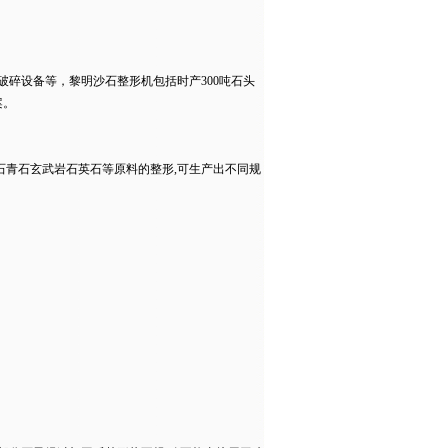
破碎设备等，黎明沙石整形机包括时产300吨石头
案。
石青石玄武岩石英石等原料的整形,可生产出不同规