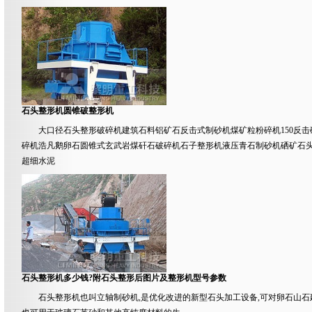
石头整形机圆锥破整形机
大口径石头整形破碎机建筑石料铝矿石反击式制砂机煤矿粒粉碎机150反
碎机浩凡鹅卵石圆锥式玄武岩煤矸石破碎机石子整形机液压青石制砂机硒矿石头整
超细水泥
石头整形机多少钱?附石头整形后图片及整形机型号参数
石头整形机也叫立轴制砂机,是优化改进的新型石头加工设备,可对卵石山石建