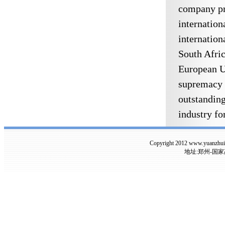
company pro
internation
internation
South Afric
European Un
supremacy o
outstandin
industry fo
Copyright 2012 www.yuanzh
地址:郑州-国