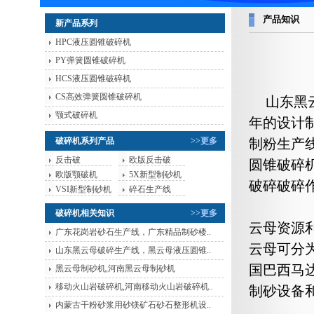
产品知识
新产品系列
HPC液压圆锥破碎机
PY弹簧圆锥破碎机
HCS液压圆锥破碎机
CS高效弹簧圆锥破碎机
山东黑
颚式破碎机
年的设计
破碎机系列产品
>>更多
制粉生产
反击破
欧版反击破
圆锥破碎
欧版颚破机
5X新型制砂机
破碎破碎
VSI新型制砂机
碎石生产线
破碎机相关知识
>>更多
云母资源
广东花岗岩砂石生产线，广东精品制砂楼..
云母可分
山东黑云母破碎生产线，黑云母液压圆锥..
国巴西马
黑云母制砂机,河南黑云母制砂机
移动火山岩破碎机,河南移动火山岩破碎机..
制砂设备
内蒙古干粉砂浆用砂镁矿石砂石整形机设..