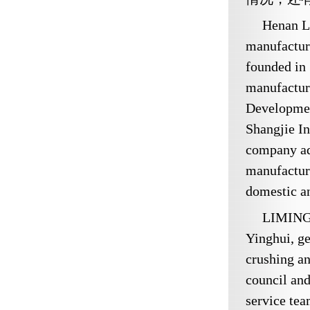
Henan L
manufactur
founded in 
manufacturi
Developmen
Shangjie In
company ad
manufactur
domestic a
LIMING b
Yinghui, ge
crushing an
council an
service tea