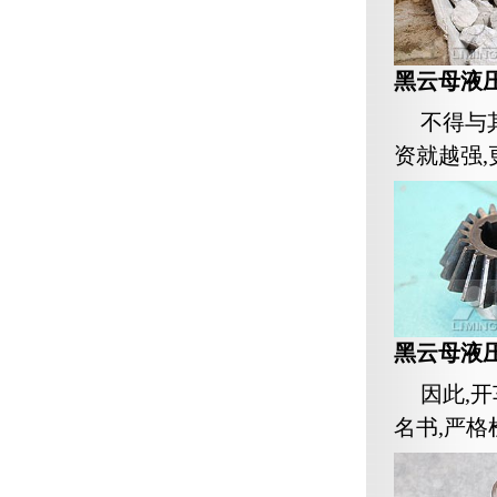
黑云母液
不得与
资就越强
黑云母液
因此,
名书,严