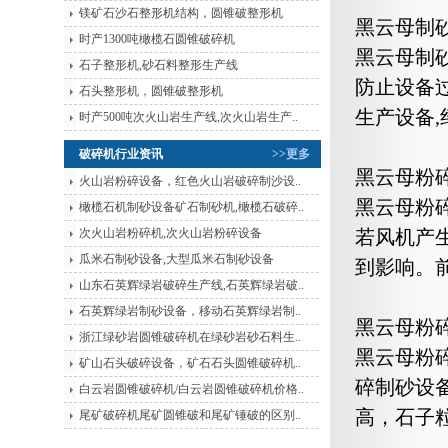
镁矿石沙石整形机结构，圆锥破整形机
黑云母制
时产1300吨橄榄石圆锥破碎机
黑云母制
石子整形机,砂石料整形生产线
防止设备过
石头整形机，圆锥破整形机
生产设备
时产500吨次火山岩生产线,次火山岩生产..
破碎机行业资讯
>>更多
黑云母粉
火山岩粉碎设备，红色火山岩破碎制沙设..
黑云母粉
橄榄石机制砂设备矿石制砂机,橄榄石破碎..
次火山岩粉碎机,次火山岩粉碎设备
若风机产
瓜米石制砂设备,大型瓜米石制砂设备
到影响。
山东石英辉绿岩破碎生产线,石英辉绿岩破..
石英辉绿岩制砂设备，移动石英辉绿岩制..
黑云母粉
浙江绿砂岩圆锥破碎机在绿砂岩砂石料生..
黑云母粉
矿山石头破碎设备，矿石石头圆锥破碎机..
碎制砂设
白云岩圆锥破碎机/白云岩圆锥破碎机价格..
高，石子
尾矿破碎机尾矿圆锥破和尾矿锤破的区别..