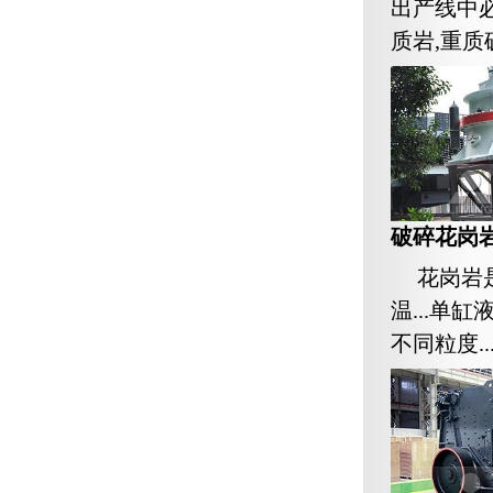
出产线中
质岩,重质
破碎花岗
花岗岩
温...单
不同粒度..